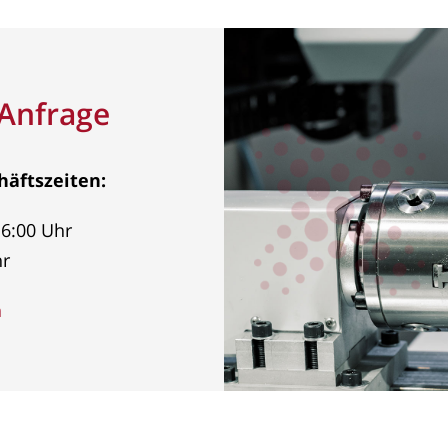
 Anfrage
häftszeiten:
6:00 Uhr
hr
h